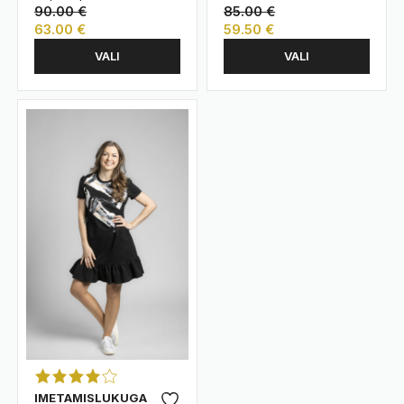
90.00
€
85.00
€
63.00
€
59.50
€
Sellel
Sellel
VALI
VALI
tootel
tootel
on
on
mitu
mitu
varianti.
varianti.
Valikuid
Valikuid
saab
saab
teha
teha
tootelehel.
tootelehel.
IMETAMISLUKUGA