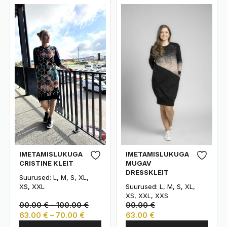
IMETAMISLUKUGA
IMETAMISLUKUGA
CRISTINE KLEIT
MUGAV
DRESSKLEIT
Suurused: L, M, S, XL,
XS, XXL
Suurused: L, M, S, XL,
XS, XXL, XXS
Hinnavahemik:
90.00
€
–
100.00
€
90.00
€
Hinnavahemik:
90.00 €
63.00
€
–
70.00
€
63.00
€
Sellel
Sellel
63.00 €
kuni