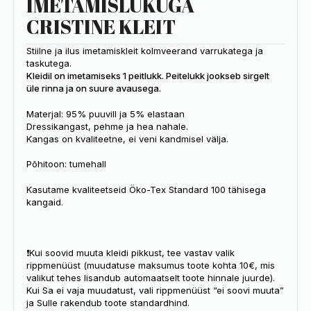
IMETAMISLUKUGA
CRISTINE KLEIT
Stiilne ja ilus imetamiskleit kolmveerand varrukatega ja
taskutega.
Kleidil on imetamiseks 1 peitlukk. Peitelukk jookseb sirgelt
üle rinna ja on suure avausega.
Materjal: 95% puuvill ja 5% elastaan
Dressikangast, pehme ja hea nahale.
Kangas on kvaliteetne, ei veni kandmisel välja.
Põhitoon: tumehall
Kasutame kvaliteetseid Öko-Tex Standard 100 tähisega
kangaid.
❗️Kui soovid muuta kleidi pikkust, tee vastav valik
rippmenüüst (muudatuse maksumus toote kohta 10€, mis
valikut tehes lisandub automaatselt toote hinnale juurde).
Kui Sa ei vaja muudatust, vali rippmenüüst “ei soovi muuta”
ja Sulle rakendub toote standardhind.