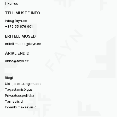
II korrus
TELLIMUSTE INFO
info@fayn.ee
+372 55 676 901
ERITELLIMUSED
eritellimused@fayn.ee
ÄRIKLIENDID
anna@fayn.ee
Blogi
Üld- ja ostutingimused
Tagastamisõigus
Privaatsuspoliitika
Tarneviisid
Inbanki makseviisid