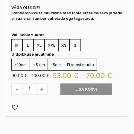
VÄGA OLULINE!
Standardpikkuse muutmine teeb toote eritellimuseks ja seda
ei saa enam ümber vahetada ega tagastada.
Vali sobiv suurus
M
L
XL
XXL
XS
S
Üldpikkuse muutmine
+10cm
+5 cm
-5cm
Ei soovi muuta
Hinna
63.00
€
–
70.00
€
Hinnavahemik:
90.00
€
–
100.00
€
90.00 €
63.00
kuni
-
+
LISA KORVI
Imetamislukuga
100.00 €
kuni
Cristine kleit
70.00 
kogus