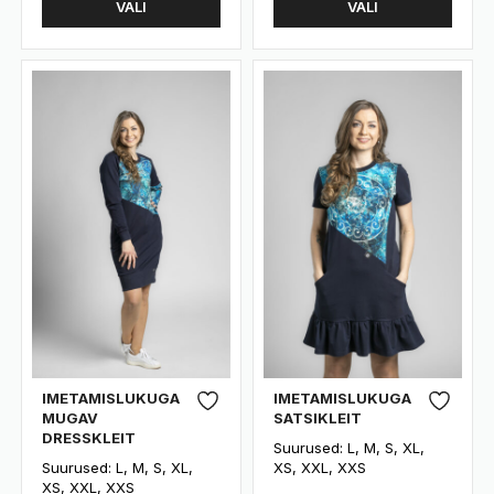
VALI
VALI
tootel
tootel
kuni
100.00 €
on
on
70.00 €
mitu
mitu
varianti.
varianti.
Valikuid
Valikuid
saab
saab
teha
teha
tootelehel.
tootelehel.
IMETAMISLUKUGA
IMETAMISLUKUGA
MUGAV
SATSIKLEIT
DRESSKLEIT
Suurused: L, M, S, XL,
Suurused: L, M, S, XL,
XS, XXL, XXS
XS, XXL, XXS