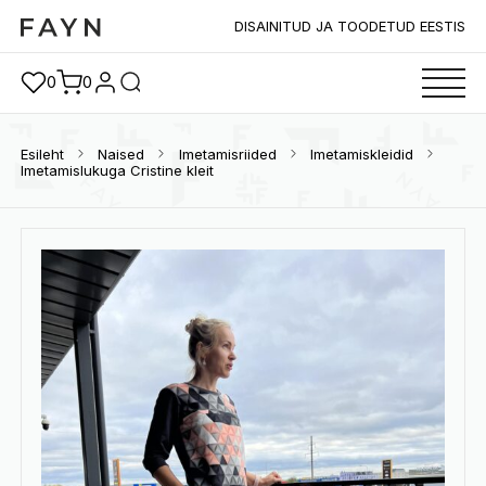
DISAINITUD JA TOODETUD EESTIS
0
0
Esileht
Naised
Imetamisriided
Imetamiskleidid
Imetamislukuga Cristine kleit