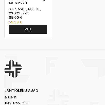
SATSIKLEIT
Suurused: L, M, S, XL,
XS, XXL, XXS
85.00
€
59.50
€
Sellel
VALI
tootel
on
mitu
varianti.
Valikuid
saab
teha
tootelehel.
LAHTIOLEKU AJAD
E-R 9-17
Turu 47/2, Tartu