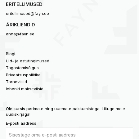
ERITELLIMUSED
eritellimused@fayn.ee
ÄRIKLIENDID
anna@fayn.ee
Blogi
Üld- ja ostutingimused
Tagastamisõigus
Privaatsuspoliitika
Tarneviisid
Inbanki makseviisid
Ole kursis parimate ning uuemate pakkumistega. Liituge meie
uudiskirjaga!
E-posti aadress