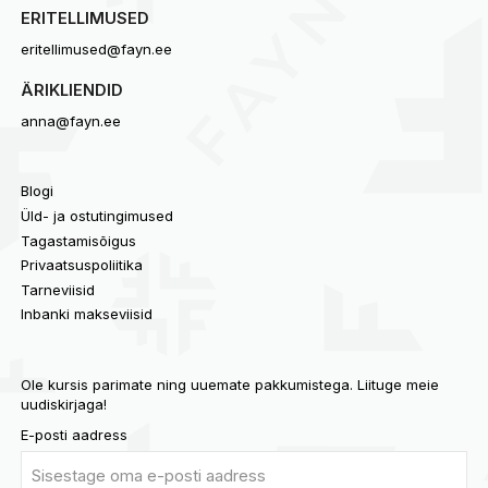
ERITELLIMUSED
eritellimused@fayn.ee
ÄRIKLIENDID
anna@fayn.ee
Blogi
Üld- ja ostutingimused
Tagastamisõigus
Privaatsuspoliitika
Tarneviisid
Inbanki makseviisid
Ole kursis parimate ning uuemate pakkumistega. Liituge meie
uudiskirjaga!
E-posti aadress