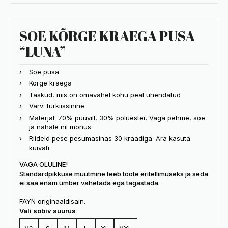
SOE KÕRGE KRAEGA PUSA
“LUNA”
Soe pusa
Kõrge kraega
Taskud, mis on omavahel kõhu peal ühendatud
Värv: türkiissinine
Materjal: 70% puuvill, 30% polüester. Väga pehme, soe
ja nahale nii mõnus.
Riideid pese pesumasinas 30 kraadiga. Ära kasuta
kuivati
VÄGA OLULINE!
Standardpikkuse muutmine teeb toote eritellimuseks ja seda
ei saa enam ümber vahetada ega tagastada.
FAYN originaaldisain.
Vali sobiv suurus