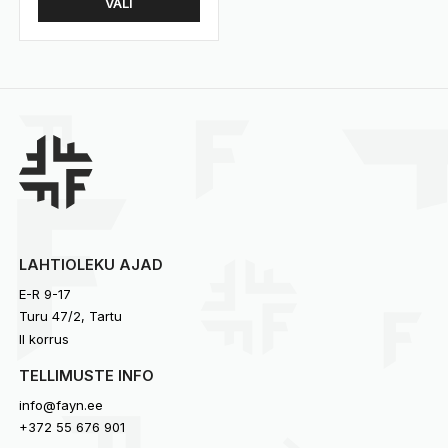
VALI
tootel
kuni
95.00 €
on
66.50 €
mitu
varianti.
Valikuid
saab
teha
tootelehel.
LAHTIOLEKU AJAD
E-R 9-17
Turu 47/2, Tartu
II korrus
TELLIMUSTE INFO
info@fayn.ee
+372 55 676 901