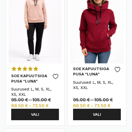
teha
teha
tootelehel.
tootelehel.
SOE KAPUUTSIGA
PUSA “LUNA”
SOE KAPUUTSIGA
PUSA “LUNA”
Suurused: L, M, S, XL,
XS, XXL
Suurused: L, M, S, XL,
XS, XXL
Hinnavahemik:
Hinnava
95.00
€
–
105.00
€
95.00
€
–
105.00
€
Hinnavahemik:
95.00 €
Hinnavah
95.00 €
66.50
€
–
73.50
€
66.50
€
–
73.50
€
Sellel
Sellel
66.50 €
kuni
66.50 €
kuni
VALI
VALI
tootel
tootel
kuni
105.00 €
kuni
105.00 €
on
on
73.50 €
73.50 €
mitu
mitu