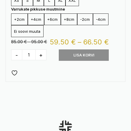
XS
S
M
L
XL
XXL
Varrukate pikkuse muutmine
+2cm
+4cm
+6cm
+8cm
-2cm
-4cm
Ei soovi muuta
Hinna
59.50
€
–
66.50
€
Hinnavahemik:
85.00
€
–
95.00
€
85.00 €
59.50 
kuni
-
+
LISA KORVI
Soe
95.00 €
kuni
kõrge
66.50 
kraega
pusa
"LUNA"
kogus