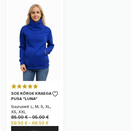
varianti.
varianti.
Valikuid
Valikuid
saab
saab
teha
teha
tootelehel.
tootelehel.
SOE KÕRGE KRAEGA
PUSA “LUNA”
Suurused: L, M, S, XL,
XS, XXL
Hinnavahemik:
85.00
€
–
95.00
€
Hinnavahemik:
85.00 €
59.50
€
–
66.50
€
Sellel
59.50 €
kuni