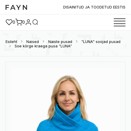
DISAINITUD JA TOODETUD EESTIS
0
0
Esileht
Naised
Naiste pusad
"LUNA" soojad pusad
Soe kõrge kraega pusa “LUNA”